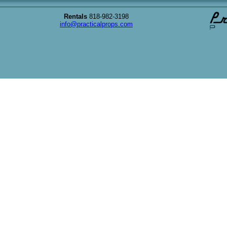
Rentals
818-982-3198
info@practicalprops.com